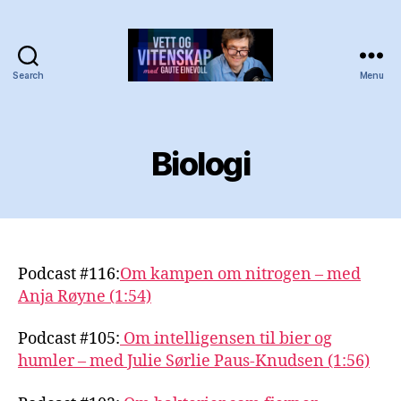
Search
Menu
Vett
og
vitenskap
med
Biologi
Gaute
Einevoll
Podcast #116:
Om kampen om nitrogen – med
Anja Røyne (1:54)
Podcast #105:
Om intelligensen til bier og
humler – med Julie Sørlie Paus-Knudsen (1:56)