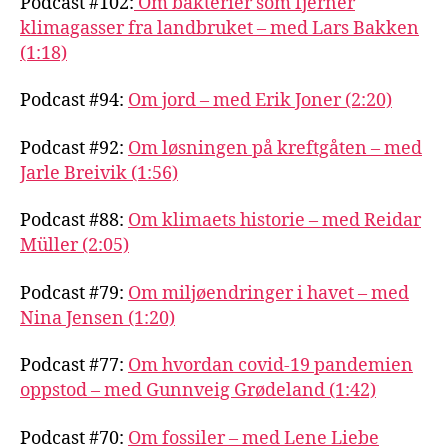
Podcast #102:
Om bakterier som fjerner
klimagasser fra landbruket – med Lars Bakken
(1:18)
Podcast #94:
Om jord – med Erik Joner (2:20)
Podcast #92:
Om løsningen på kreftgåten – med
Jarle Breivik (1:56)
Podcast #88:
Om klimaets historie – med Reidar
Müller (2:05)
Podcast #79:
Om miljøendringer i havet – med
Nina Jensen (1:20)
Podcast #77:
Om hvordan covid-19 pandemien
oppstod – med Gunnveig Grødeland (1:42)
Podcast #70:
Om fossiler – med Lene Liebe