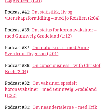
Loge Nilsen (1:31)
Podcast #41:
Om statistikk, liv og
vitenskapsformidling – med Jo Røislien (2:04)
Podcast #39:
Om status for koronavaksiner –
med Gunnveig Grødeland (1:12)
Podcast #37:
Om naturkrisa – med Anne
Sverdrup-Thygeson (2:01)
Podcast #36:
On consciousness – with Christof
Koch (2:04)
Podcast #32:
Om vaksiner, spesielt
koronavaksiner – med Gunnveig Grødeland
(1:32)
Podcast #31:
Om neandertalerne – med Erik