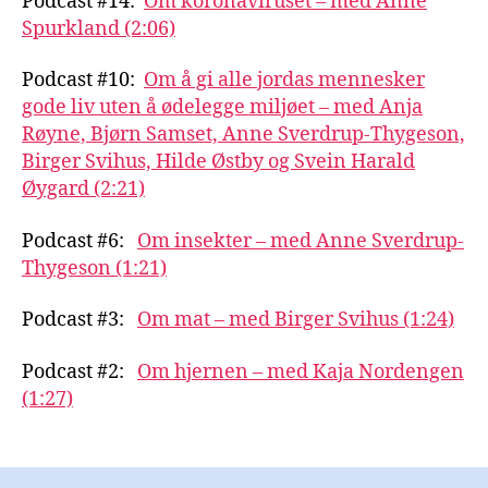
Podcast #14:
Om koronaviruset – med Anne
Spurkland (2:06)
Podcast #10:
Om å gi alle jordas mennesker
gode liv uten å ødelegge miljøet – med Anja
Røyne, Bjørn Samset, Anne Sverdrup-Thygeson,
Birger Svihus, Hilde Østby og Svein Harald
Øygard (2:21)
Podcast #6:
Om insekter – med Anne Sverdrup-
Thygeson (1:21)
Podcast #3:
Om mat – med Birger Svihus (1:24)
Podcast #2:
Om hjernen – med Kaja Nordengen
(1:27)