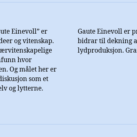
ute Einevoll” er
Gaute Einevoll er 
deer og vitenskap.
bidrar til dekning av
lærvitenskapelige
lydproduksjon. Gra
mfunn hvor
en. Og målet her er
diskusjon som et
lv og lytterne.