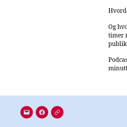
Hvord
Og hv
timer
publik
Podcas
minutt
Mail
Facebook-
Libsyn
side