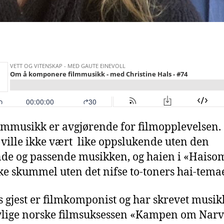
lmmusikk er avgjørende for filmopplevelsen. 
ville ikke vært like oppslukende uten den
de og passende musikken, og haien i «Hais
ike skummel uten det nifse to-toners hai-temae
 gjest er filmkomponist og har skrevet musikk
lige norske filmsuksessen «Kampen om Narv