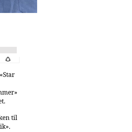
«Star
ommer»
t.
en til
ik».