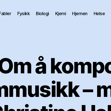
Fabler
Fysikk
Biologi
Kjemi
Hjernen
Helse
 Om å komp
lmmusikk – 