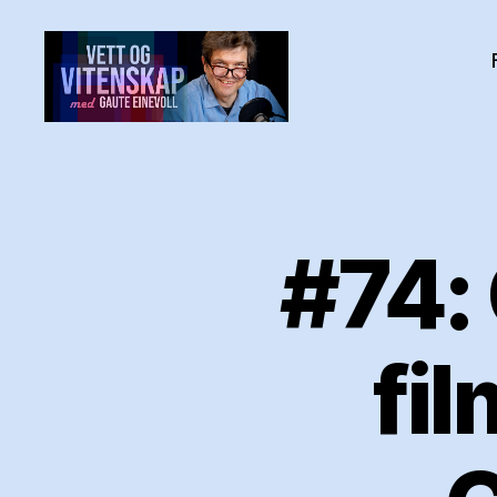
Vett
og
vitenskap
med
Gaute
#74:
Einevoll
fi