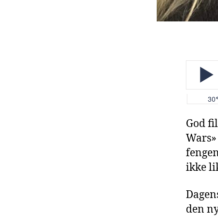
God fi
Wars» 
fengen
ikke l
Dagens
den ny