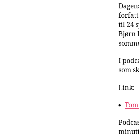
Dagens
forfat
til 24
Bjørn 
sommer
I podc
som ska
Link:
Tom
Podcas
minutt