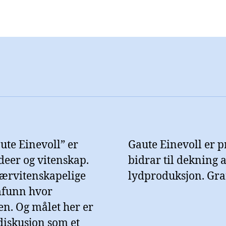
ute Einevoll” er
Gaute Einevoll er 
deer og vitenskap.
bidrar til dekning av
lærvitenskapelige
lydproduksjon. Gra
mfunn hvor
en. Og målet her er
diskusjon som et